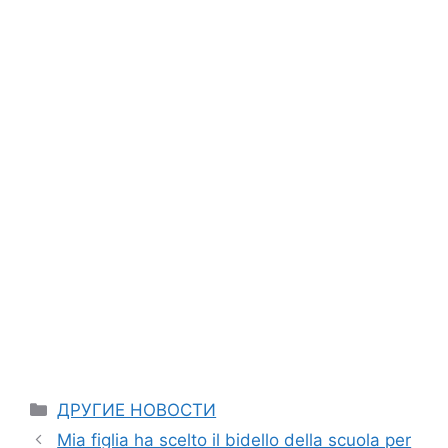
Categories
ДРУГИЕ НОВОСТИ
Mia figlia ha scelto il bidello della scuola per