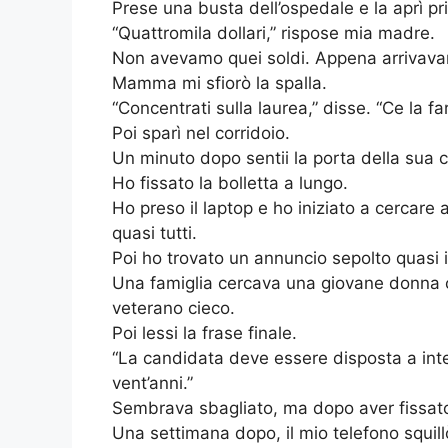
Prese una busta dell’ospedale e la aprì pr
“Quattromila dollari,” rispose mia madre.
Non avevamo quei soldi. Appena arrivav
Mamma mi sfiorò la spalla.
“Concentrati sulla laurea,” disse. “Ce la f
Poi sparì nel corridoio.
Un minuto dopo sentii la porta della sua 
Ho fissato la bolletta a lungo.
Ho preso il laptop e ho iniziato a cercare
quasi tutti.
Poi ho trovato un annuncio sepolto quasi i
Una famiglia cercava una giovane donna 
veterano cieco.
Poi lessi la frase finale.
“La candidata deve essere disposta a inte
vent’anni.”
Sembrava sbagliato, ma dopo aver fissato 
Una settimana dopo, il mio telefono squill