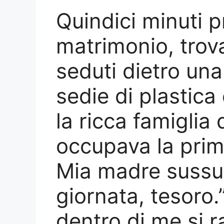
Quindici minuti 
matrimonio, trova
seduti dietro un
sedie di plastic
la ricca famiglia
occupava la prima
Mia madre sussur
giornata, tesoro
dentro di me si r