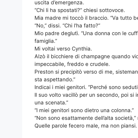
uscita d’emergenza.
“Chi li ha spostati?” chiesi sottovoce.
Mia madre mi toccò il braccio. “Va tutto b
“No,” dissi. “Chi l’ha fatto?”
Mio padre deglutì. “Una donna con le cuffie
famiglia.”
Mi voltai verso Cynthia.
Alzò il bicchiere di champagne quando vid
impeccabile, freddo e crudele.
Preston si precipitò verso di me, sistemand
sta aspettando.”
Indicai i miei genitori. “Perché sono seduti 
Il suo volto vacillò per un secondo, poi si
una scenata.”
“I miei genitori sono dietro una colonna.”
“Non sono esattamente dell’alta società,”
Quelle parole fecero male, ma non piansi.