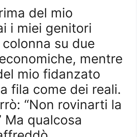
prima del mio
i i miei genitori
a colonna su due
a economiche, mentre
 del mio fidanzato
 fila come dei reali.
rò: “Non rovinarti la
.” Ma qualcosa
affreddò.