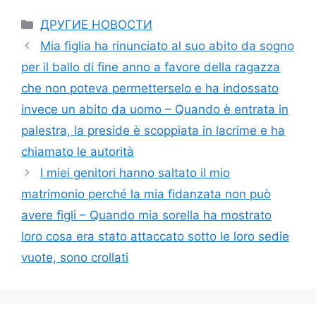
Categories
ДРУГИЕ НОВОСТИ
Mia figlia ha rinunciato al suo abito da sogno
per il ballo di fine anno a favore della ragazza
che non poteva permetterselo e ha indossato
invece un abito da uomo – Quando è entrata in
palestra, la preside è scoppiata in lacrime e ha
chiamato le autorità
I miei genitori hanno saltato il mio
matrimonio perché la mia fidanzata non può
avere figli – Quando mia sorella ha mostrato
loro cosa era stato attaccato sotto le loro sedie
vuote, sono crollati