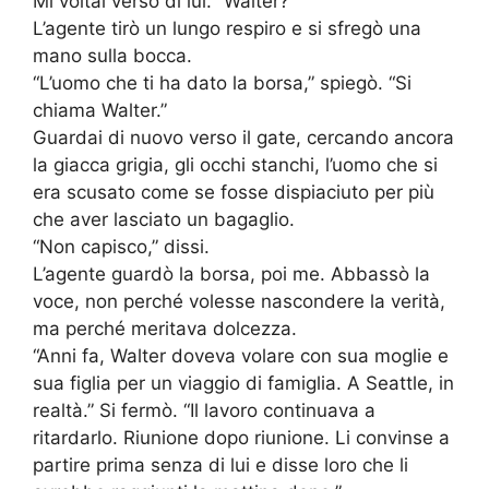
Mi voltai verso di lui. “Walter?”
L’agente tirò un lungo respiro e si sfregò una
mano sulla bocca.
“L’uomo che ti ha dato la borsa,” spiegò. “Si
chiama Walter.”
Guardai di nuovo verso il gate, cercando ancora
la giacca grigia, gli occhi stanchi, l’uomo che si
era scusato come se fosse dispiaciuto per più
che aver lasciato un bagaglio.
“Non capisco,” dissi.
L’agente guardò la borsa, poi me. Abbassò la
voce, non perché volesse nascondere la verità,
ma perché meritava dolcezza.
“Anni fa, Walter doveva volare con sua moglie e
sua figlia per un viaggio di famiglia. A Seattle, in
realtà.” Si fermò. “Il lavoro continuava a
ritardarlo. Riunione dopo riunione. Li convinse a
partire prima senza di lui e disse loro che li