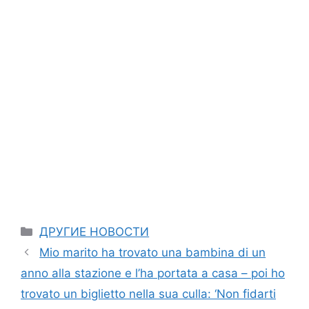
Categories
ДРУГИЕ НОВОСТИ
Mio marito ha trovato una bambina di un
anno alla stazione e l’ha portata a casa – poi ho
trovato un biglietto nella sua culla: ‘Non fidarti