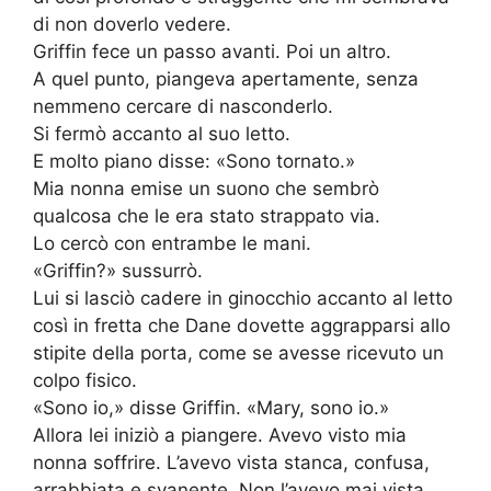
di non doverlo vedere.
Griffin fece un passo avanti. Poi un altro.
A quel punto, piangeva apertamente, senza
nemmeno cercare di nasconderlo.
Si fermò accanto al suo letto.
E molto piano disse: «Sono tornato.»
Mia nonna emise un suono che sembrò
qualcosa che le era stato strappato via.
Lo cercò con entrambe le mani.
«Griffin?» sussurrò.
Lui si lasciò cadere in ginocchio accanto al letto
così in fretta che Dane dovette aggrapparsi allo
stipite della porta, come se avesse ricevuto un
colpo fisico.
«Sono io,» disse Griffin. «Mary, sono io.»
Allora lei iniziò a piangere. Avevo visto mia
nonna soffrire. L’avevo vista stanca, confusa,
arrabbiata e svanente. Non l’avevo mai vista