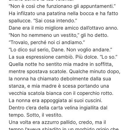
“Non è così che funzionano gli appuntamenti.”
Ha infilzato una patatina nella bocca e ha fatto
spallucce. “Sai cosa intendo.”
Dane era il mio migliore amico dall’ottavo anno.
“Non ho nemmeno un vestito,” gli ho detto.
“Trovalo, perché noi ci andiamo.”
“Lo dico sul serio, Dane. Non voglio andare.”
La sua espressione cambiò. Più dolce. “Lo so.”
Quella notte ho sentito mia madre in soffitta,
mentre spostava scatole. Qualche minuto dopo,
la nonna ha chiamato debolmente dalla sua
stanza, e mia madre è scesa portando una
vecchia scatola bianca con il coperchio rotto.
La nonna era appoggiata ai suoi cuscini.
Dentro c’era della carta velina ingiallita dal
tempo. Sotto, il vestito.
Una volta era azzurro pallido, credo, ma il
tempo l’aveva sbiadito in un morbido grigio che