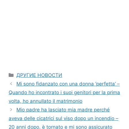
Categories
ДРУГИЕ НОВОСТИ
Mi sono fidanzato con una donna ‘perfetta’ –
Quando ho incontrato i suoi genitori per la prima
volta, ho annullato il matrimonio
Mio padre ha lasciato mia madre perché
aveva delle cicatrici sul viso dopo un incendio –
20 anni dopo, è tornato e mi sono assicurato