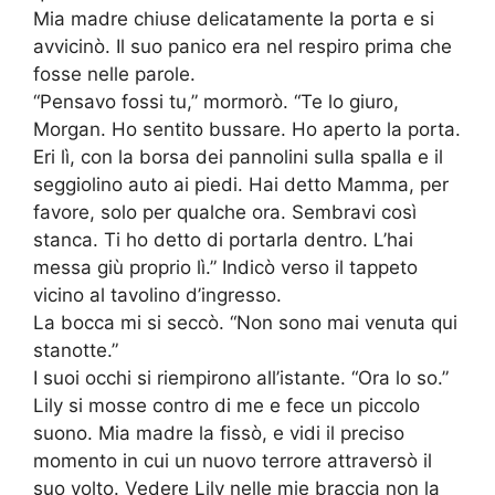
Mia madre chiuse delicatamente la porta e si
avvicinò. Il suo panico era nel respiro prima che
fosse nelle parole.
“Pensavo fossi tu,” mormorò. “Te lo giuro,
Morgan. Ho sentito bussare. Ho aperto la porta.
Eri lì, con la borsa dei pannolini sulla spalla e il
seggiolino auto ai piedi. Hai detto Mamma, per
favore, solo per qualche ora. Sembravi così
stanca. Ti ho detto di portarla dentro. L’hai
messa giù proprio lì.” Indicò verso il tappeto
vicino al tavolino d’ingresso.
La bocca mi si seccò. “Non sono mai venuta qui
stanotte.”
I suoi occhi si riempirono all’istante. “Ora lo so.”
Lily si mosse contro di me e fece un piccolo
suono. Mia madre la fissò, e vidi il preciso
momento in cui un nuovo terrore attraversò il
suo volto. Vedere Lily nelle mie braccia non la