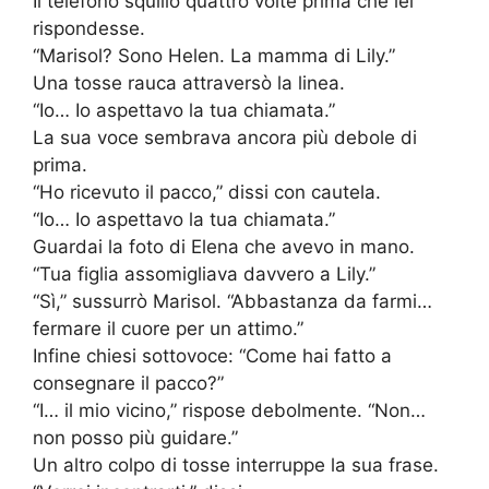
Il telefono squillò quattro volte prima che lei
rispondesse.
“Marisol? Sono Helen. La mamma di Lily.”
Una tosse rauca attraversò la linea.
“Io… Io aspettavo la tua chiamata.”
La sua voce sembrava ancora più debole di
prima.
“Ho ricevuto il pacco,” dissi con cautela.
“Io… Io aspettavo la tua chiamata.”
Guardai la foto di Elena che avevo in mano.
“Tua figlia assomigliava davvero a Lily.”
“Sì,” sussurrò Marisol. “Abbastanza da farmi…
fermare il cuore per un attimo.”
Infine chiesi sottovoce: “Come hai fatto a
consegnare il pacco?”
“I… il mio vicino,” rispose debolmente. “Non…
non posso più guidare.”
Un altro colpo di tosse interruppe la sua frase.