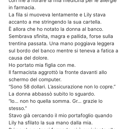
con me a ritirare la mia medicina per le allergie
in farmacia.
La fila si muoveva lentamente e Lily stava
accanto a me stringendo la sua cartella.
È allora che ho notato la donna al banco.
Sembrava sfinita, magra e pallida, forse sulla
trentina passata. Una mano poggiava leggera
sul bordo del banco mentre si teneva a fatica a
causa del dolore.
Ho portato mia figlia con me.
Il farmacista aggrottò la fronte davanti allo
schermo del computer.
“Sono 58 dollari. L’assicurazione non lo copre.”
La donna abbassò subito lo sguardo.
“Io… non ho quella somma. Gr… grazie lo
stesso.”
Stavo già cercando il mio portafoglio quando
Lily ha sfilato la sua mano dalla mia.