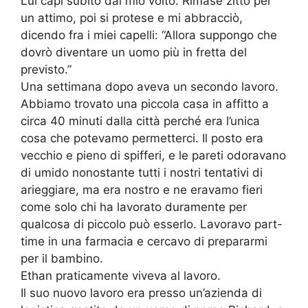
Lui capì subito dal mio volto. Rimase zitto per
un attimo, poi si protese e mi abbracciò,
dicendo fra i miei capelli: “Allora suppongo che
dovrò diventare un uomo più in fretta del
previsto.”
Una settimana dopo aveva un secondo lavoro.
Abbiamo trovato una piccola casa in affitto a
circa 40 minuti dalla città perché era l’unica
cosa che potevamo permetterci. Il posto era
vecchio e pieno di spifferi, e le pareti odoravano
di umido nonostante tutti i nostri tentativi di
arieggiare, ma era nostro e ne eravamo fieri
come solo chi ha lavorato duramente per
qualcosa di piccolo può esserlo. Lavoravo part-
time in una farmacia e cercavo di prepararmi
per il bambino.
Ethan praticamente viveva al lavoro.
Il suo nuovo lavoro era presso un’azienda di