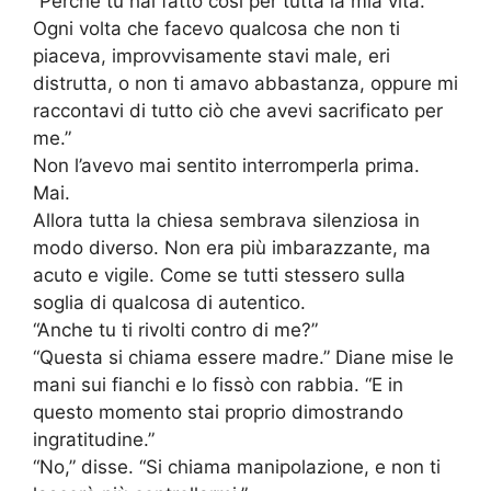
“Perché tu hai fatto così per tutta la mia vita.
Ogni volta che facevo qualcosa che non ti
piaceva, improvvisamente stavi male, eri
distrutta, o non ti amavo abbastanza, oppure mi
raccontavi di tutto ciò che avevi sacrificato per
me.”
Non l’avevo mai sentito interromperla prima.
Mai.
Allora tutta la chiesa sembrava silenziosa in
modo diverso. Non era più imbarazzante, ma
acuto e vigile. Come se tutti stessero sulla
soglia di qualcosa di autentico.
“Anche tu ti rivolti contro di me?”
“Questa si chiama essere madre.” Diane mise le
mani sui fianchi e lo fissò con rabbia. “E in
questo momento stai proprio dimostrando
ingratitudine.”
“No,” disse. “Si chiama manipolazione, e non ti