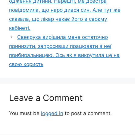
одження дитини. Нарешті, ме дсестра
повідомила, що наро дився син. Але тут же
сказала, що лікар чекає його в своєму
кабінеті.
Свекруха вирішила мене остаточно
принизити, запросивши працювати в неї
прибиральницею. Ось як я викрутила це на
свою користь
Leave a Comment
You must be
logged in
to post a comment.