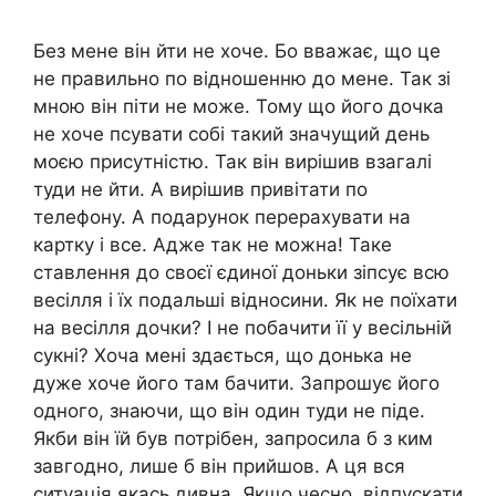
Без мене він йти не хоче. Бо вважає, що це
не правильно по відношенню до мене. Так зі
мною він піти не може. Тому що його дочка
не хоче псувати собі такий значущий день
моєю присутністю. Так він вирішив взагалі
туди не йти. А вирішив привітати по
телефону. А подарунок перерахувати на
картку і все. Адже так не можна! Таке
ставлення до своєї єдиної доньки зіпсує всю
весілля і їх подальші відносини. Як не поїхати
на весілля дочки? І не побачити її у весільній
сукні? Хоча мені здається, що донька не
дуже хоче його там бачити. Запрошує його
одного, знаючи, що він один туди не піде.
Якби він їй був потрібен, запросила б з ким
завгодно, лише б він прийшов. А ця вся
ситуація якась дивна. Якщо чесно, відпускати