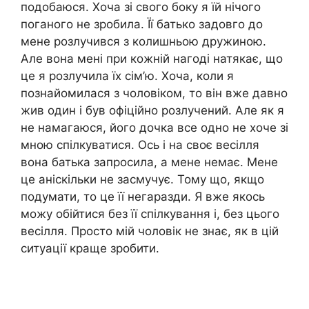
подобаюся. Хоча зі свого боку я їй нічого
поганого не зробила. Її батько задовго до
мене розлучився з колишньою дружиною.
Але вона мені при кожній нагоді натякає, що
це я розлучила їх сім’ю. Хоча, коли я
познайомилася з чоловіком, то він вже давно
жив один і був офіційно розлучений. Але як я
не намагаюся, його дочка все одно не хоче зі
мною спілкуватися. Ось і на своє весілля
вона батька запросила, а мене немає. Мене
це аніскільки не засмучує. Тому що, якщо
подумати, то це її негаразди. Я вже якось
можу обійтися без її спілкування і, без цього
весілля. Просто мій чоловік не знає, як в цій
ситуації краще зробити.