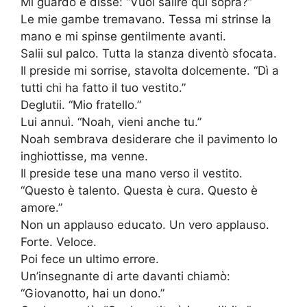
Mi guardò e disse: “Vuoi salire qui sopra?”
Le mie gambe tremavano. Tessa mi strinse la
mano e mi spinse gentilmente avanti.
Salii sul palco. Tutta la stanza diventò sfocata.
Il preside mi sorrise, stavolta dolcemente. “Dì a
tutti chi ha fatto il tuo vestito.”
Deglutii. “Mio fratello.”
Lui annuì. “Noah, vieni anche tu.”
Noah sembrava desiderare che il pavimento lo
inghiottisse, ma venne.
Il preside tese una mano verso il vestito.
“Questo è talento. Questa è cura. Questo è
amore.”
Non un applauso educato. Un vero applauso.
Forte. Veloce.
Poi fece un ultimo errore.
Un’insegnante di arte davanti chiamò:
“Giovanotto, hai un dono.”