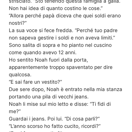
strisciato. “Sto tenendo questa famiglia a galla.
Non hai idea di quanto costino le cose.”
“Allora perché papà diceva che quei soldi erano
nostri?”
La sua voce si fece fredda. “Perché tuo padre
non sapeva gestire i soldi e non aveva limiti.”
Sono salita di sopra e ho pianto nel cuscino
come quando avevo 12 anni.
Ho sentito Noah fuori dalla porta,
apparentemente troppo spaventato per dire
qualcosa.
“E sai fare un vestito?”
Due sere dopo, Noah è entrato nella mia stanza
portando una pila di vecchi jeans.
Noah li mise sul mio letto e disse: “Ti fidi di
me?”
Guardai i jeans. Poi lui. “Di cosa parli?”
“L’anno scorso ho fatto cucito, ricordi?”