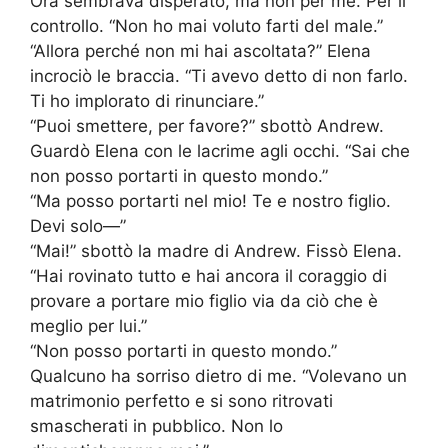
Ora sembrava disperato, ma non per me. Per il
controllo. “Non ho mai voluto farti del male.”
“Allora perché non mi hai ascoltata?” Elena
incrociò le braccia. “Ti avevo detto di non farlo.
Ti ho implorato di rinunciare.”
“Puoi smettere, per favore?” sbottò Andrew.
Guardò Elena con le lacrime agli occhi. “Sai che
non posso portarti in questo mondo.”
“Ma posso portarti nel mio! Te e nostro figlio.
Devi solo—”
“Mai!” sbottò la madre di Andrew. Fissò Elena.
“Hai rovinato tutto e hai ancora il coraggio di
provare a portare mio figlio via da ciò che è
meglio per lui.”
“Non posso portarti in questo mondo.”
Qualcuno ha sorriso dietro di me. “Volevano un
matrimonio perfetto e si sono ritrovati
smascherati in pubblico. Non lo