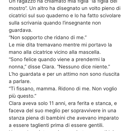
Un ragazzo ha chiamato mia figlia “la figlia del
mostro”. Un altro ha disegnato un volto pieno di
cicatrici sul suo quaderno e lo ha fatto scivolare
sulla scrivania quando l’insegnante non
guardava.
“Non sopporto che ridano di me.”
Le mie dita tremavano mentre mi portavo la
mano alla cicatrice vicino alla mascella.
“Sono felice quando viene a prendermi la
nonna,” disse Clara. “Nessuno dice niente.”
L’ho guardata e per un attimo non sono riuscita
a parlare.
“Ti fissano, mamma. Ridono di me. Non voglio
più questo.”
Clara aveva solo 11 anni, era ferita e stanca, e
faceva del suo meglio per sopravvivere in una
stanza piena di bambini che avevano imparato
a essere taglienti prima di essere gentili.