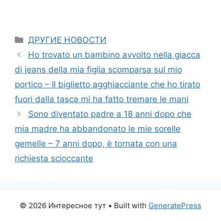
Categories
ДРУГИЕ НОВОСТИ
Ho trovato un bambino avvolto nella giacca
di jeans della mia figlia scomparsa sul mio
portico – Il biglietto agghiacciante che ho tirato
fuori dalla tasca mi ha fatto tremare le mani
Sono diventato padre a 18 anni dopo che
mia madre ha abbandonato le mie sorelle
gemelle – 7 anni dopo, è tornata con una
richiesta scioccante
© 2026 Интересное тут
• Built with
GeneratePress