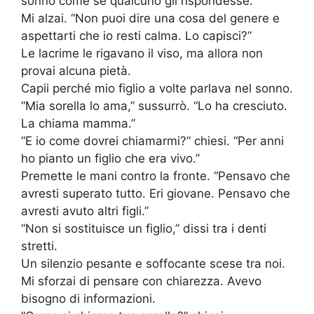
sonno come se qualcuno gli rispondesse.
Mi alzai. “Non puoi dire una cosa del genere e
aspettarti che io resti calma. Lo capisci?”
Le lacrime le rigavano il viso, ma allora non
provai alcuna pietà.
Capii perché mio figlio a volte parlava nel sonno.
“Mia sorella lo ama,” sussurrò. “Lo ha cresciuto.
La chiama mamma.”
“E io come dovrei chiamarmi?” chiesi. “Per anni
ho pianto un figlio che era vivo.”
Premette le mani contro la fronte. “Pensavo che
avresti superato tutto. Eri giovane. Pensavo che
avresti avuto altri figli.”
“Non si sostituisce un figlio,” dissi tra i denti
stretti.
Un silenzio pesante e soffocante scese tra noi.
Mi sforzai di pensare con chiarezza. Avevo
bisogno di informazioni.