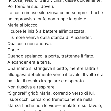
“Riposa, tesoro. Sarò vicina”, disse dolcemente.
Poi tornò ai suoi doveri.
La casa rimase silenziosa come sempre—finché
un improvviso tonfo non ruppe la quiete.
Maria si bloccò.
Il cuore le iniziò a battere all’impazzata.
Il rumore veniva dalla stanza di Alexander.
Qualcosa non andava.
Corse.
Quando spalancò la porta, trattenne il fiato.
Alexander era a terra.
Una mano si stringeva il petto, mentre l’altra si
allungava debolmente verso il tavolo. Il volto era
pallido, il respiro irregolare e disperato.
Non riusciva a respirare.
“Signore!” gridò Maria, correndo verso di lui.
I suoi occhi cercarono freneticamente nella
stanza finché non lo vide—l’inalatore sul tavolo,