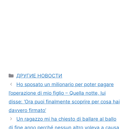
Categories
ДРУГИЕ НОВОСТИ
Ho sposato un milionario per poter pagare
l’operazione di mio figlio – Quella notte, lui
disse: ‘Ora puoi finalmente scoprire per cosa hai
davvero firmato’
Un ragazzo mi ha chiesto di ballare al ballo
di fine anno perché nessun altro voleva a causa