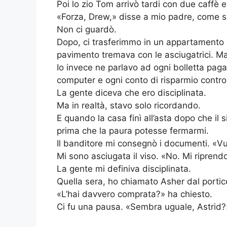
Poi lo zio Tom arrivò tardi con due caffè 
«Forza, Drew,» disse a mio padre, come s
Non ci guardò.
Dopo, ci trasferimmo in un appartamento 
pavimento tremava con le asciugatrici. M
Io invece ne parlavo ad ogni bolletta paga
computer e ogni conto di risparmio control
La gente diceva che ero disciplinata.
Ma in realtà, stavo solo ricordando.
E quando la casa finì all’asta dopo che il si
prima che la paura potesse fermarmi.
Il banditore mi consegnò i documenti. «Vuo
Mi sono asciugata il viso. «No. Mi riprend
La gente mi definiva disciplinata.
Quella sera, ho chiamato Asher dal portic
«L’hai davvero comprata?» ha chiesto.
Ci fu una pausa. «Sembra uguale, Astrid?