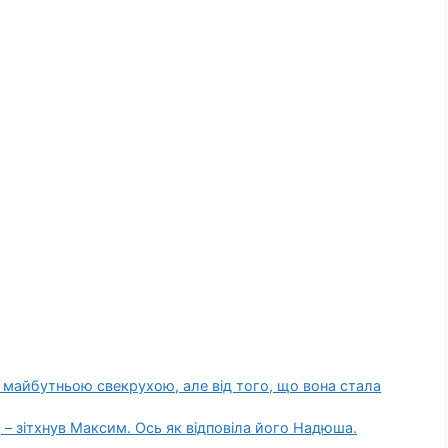
 з майбутньою свекрухою, але від того, що вона стала
 – зітхнув Максим. Ось як відповіла його Надюша.