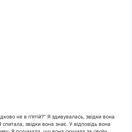
дково не в п’ятій?” Я здивувалась, звідки вона
Я спитала, звідки вона знає. У відповідь вона
живу. Я подумала, що вона скучила за своїм