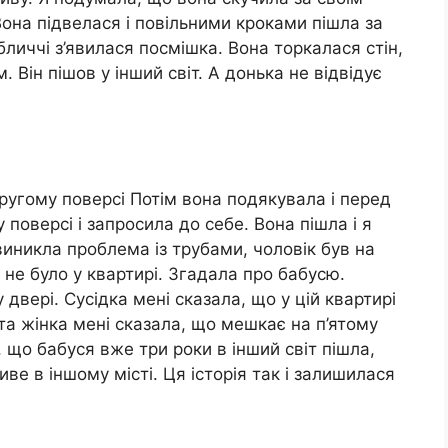
 Вона підвелася і повільними кроками пішла за
бличчі з’явилася посмішка. Вона торкалася стін,
. Він пішов у інший світ. А донька не відвідує
ругому поверсі Потім вона подякувала і перед
поверсі і запросила до себе. Вона пішла і я
 виникла проблема із трубами, чоловік був на
 не було у квартирі. Згадала про бабусю.
 двері. Сусідка мені сказала, що у цій квартирі
та жінка мені сказала, що мешкає на п’ятому
а, що бабуся вже три роки в інший світ пішла,
иве в іншому місті. Ця історія так і залишилася