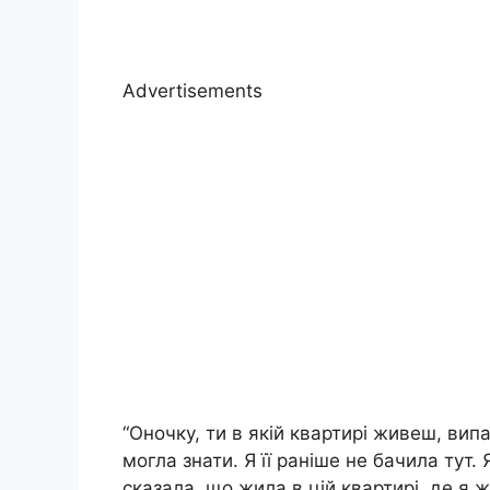
Advertisements
“Оночку, ти в якій квартирі живеш, випа
могла знати. Я її раніше не бачила тут. 
сказала, що жила в цій квартирі, де я 