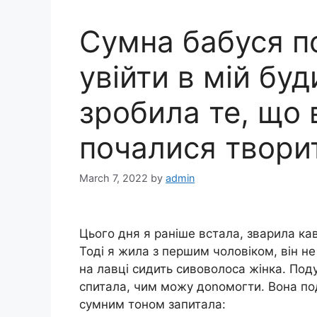
Сумна бабуся п
увійти в мій буд
зробила те, що 
почалися творит
March 7, 2022
by
admin
Цього дня я раніше встала, зварила кав
Тоді я жила з першим чоловіком, він не
на лавці сидить сивоволоса жінка. Под
спитала, чим можу доnомогти. Вона под
сумним тоном запитала: