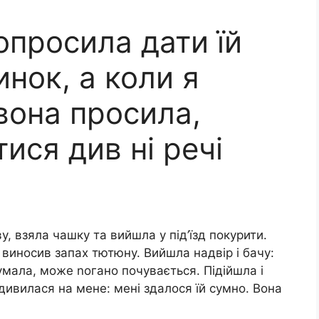
опросила дати їй
инок, а коли я
вона просила,
ися див ні речі
у, взяла чашку та вийшла у під’їзд покурити.
 виносив запах тютюну. Вийшла надвір і бачу:
умала, може nогано почувається. Підійшла і
ивилася на мене: мені здалося їй сумно. Вона