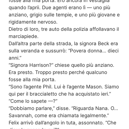
fosse alla mia porta. Ero ancora in vestaglia
quando l’aprii. Due agenti erano lì — uno più
anziano, grigio sulle tempie, e uno più giovane e
rigidamente nervoso.
Dietro di loro, tre auto della polizia affollavano il
marciapiede.
Dall’altra parte della strada, la signora Beck era
sulla veranda e sussurrò: “Povera donna… dieci
anni.”
“Signora Harrison?” chiese quello più anziano.
Era presto. Troppo presto perché qualcuno
fosse alla mia porta.
“Sono l’agente Phil. Lui è l’agente Mason. Siamo
qui per il braccialetto che ha acquistato ieri.”
“Come lo sapete —?”
“Dobbiamo parlare,” disse. “Riguarda Nana. O…
Savannah, come era chiamata legalmente.”
Felix arrivò dall’angolo in tuta, assonnato. “Che