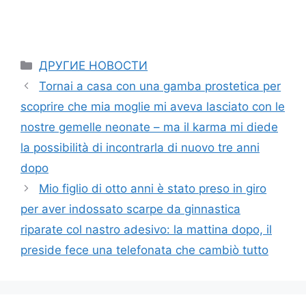
Categories
ДРУГИЕ НОВОСТИ
Tornai a casa con una gamba prostetica per
scoprire che mia moglie mi aveva lasciato con le
nostre gemelle neonate – ma il karma mi diede
la possibilità di incontrarla di nuovo tre anni
dopo
Mio figlio di otto anni è stato preso in giro
per aver indossato scarpe da ginnastica
riparate col nastro adesivo: la mattina dopo, il
preside fece una telefonata che cambiò tutto