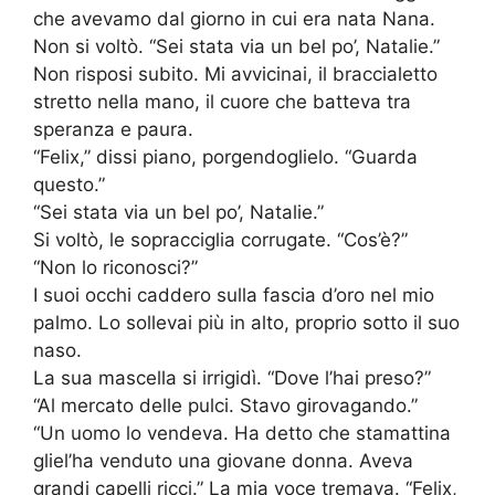
che avevamo dal giorno in cui era nata Nana.
Non si voltò. “Sei stata via un bel po’, Natalie.”
Non risposi subito. Mi avvicinai, il braccialetto
stretto nella mano, il cuore che batteva tra
speranza e paura.
“Felix,” dissi piano, porgendoglielo. “Guarda
questo.”
“Sei stata via un bel po’, Natalie.”
Si voltò, le sopracciglia corrugate. “Cos’è?”
“Non lo riconosci?”
I suoi occhi caddero sulla fascia d’oro nel mio
palmo. Lo sollevai più in alto, proprio sotto il suo
naso.
La sua mascella si irrigidì. “Dove l’hai preso?”
“Al mercato delle pulci. Stavo girovagando.”
“Un uomo lo vendeva. Ha detto che stamattina
gliel’ha venduto una giovane donna. Aveva
grandi capelli ricci.” La mia voce tremava. “Felix,