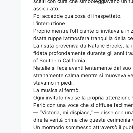
scelti con cura che simboleggiavano un fu
assicurato.
Poi accadde qualcosa di inaspettato.
L’interruzione
Proprio mentre l’officiante ci invitava a i
risata ruppe l’atmosfera tranquilla della c
La risata proveniva da Natalie Brooks, la
fidata profondamente durante gli anni tra
of Southern California.
Natalie si fece avanti lentamente dal suo 
stranamente calma mentre si muoveva vers
stavamo in piedi.
La musica si fermò.
Ogni invitato rivolse la propria attenzione v
Parlò con una voce che si diffuse facilmen
— “Victoria, mi dispiace,” — disse con 
dire la verità prima che questa cerimonia 
Un mormorio sommesso attraversò il pubb