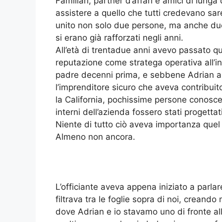
Familiari, partner d’affari e amici di lunga
assistere a quello che tutti credevano sar
unito non solo due persone, ma anche due 
si erano già rafforzati negli anni.
All’età di trentadue anni avevo passato q
reputazione come stratega operativa all’i
padre decenni prima, e sebbene Adrian ap
l’imprenditore sicuro che aveva contribuito
la California, pochissime persone conoscev
interni dell’azienda fossero stati progettat
Niente di tutto ciò aveva importanza quel
Almeno non ancora.
L’officiante aveva appena iniziato a parlar
filtrava tra le foglie sopra di noi, creando
dove Adrian e io stavamo uno di fronte all