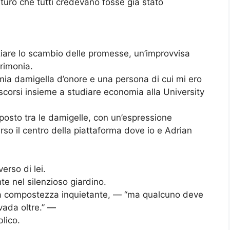
turo che tutti credevano fosse già stato
niziare lo scambio delle promesse, un’improvvisa
erimonia.
 mia damigella d’onore e una persona di cui mi ero
scorsi insieme a studiare economia alla University
posto tra le damigelle, con un’espressione
o il centro della piattaforma dove io e Adrian
erso di lei.
te nel silenzioso giardino.
una compostezza inquietante, — “ma qualcuno deve
vada oltre.” —
lico.