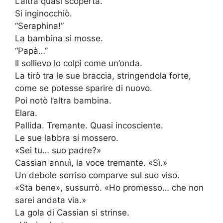
L’altra quasi scoperta.
Si inginocchiò.
“Seraphina!”
La bambina si mosse.
“Papà…”
Il sollievo lo colpì come un’onda.
La tirò tra le sue braccia, stringendola forte,
come se potesse sparire di nuovo.
Poi notò l’altra bambina.
Elara.
Pallida. Tremante. Quasi incosciente.
Le sue labbra si mossero.
«Sei tu… suo padre?»
Cassian annuì, la voce tremante. «Sì.»
Un debole sorriso comparve sul suo viso.
«Sta bene», sussurrò. «Ho promesso… che non
sarei andata via.»
La gola di Cassian si strinse.