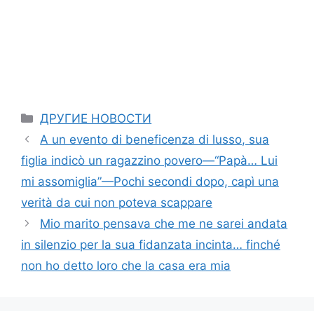
Categories
ДРУГИЕ НОВОСТИ
A un evento di beneficenza di lusso, sua
figlia indicò un ragazzino povero—“Papà… Lui
mi assomiglia”—Pochi secondi dopo, capì una
verità da cui non poteva scappare
Mio marito pensava che me ne sarei andata
in silenzio per la sua fidanzata incinta… finché
non ho detto loro che la casa era mia