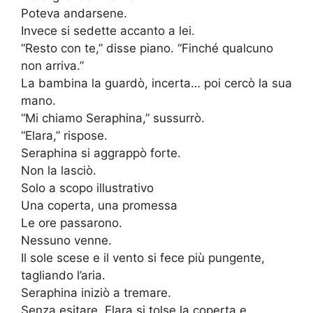
Poteva andarsene.
Invece si sedette accanto a lei.
“Resto con te,” disse piano. “Finché qualcuno
non arriva.”
La bambina la guardò, incerta… poi cercò la sua
mano.
“Mi chiamo Seraphina,” sussurrò.
“Elara,” rispose.
Seraphina si aggrappò forte.
Non la lasciò.
Solo a scopo illustrativo
Una coperta, una promessa
Le ore passarono.
Nessuno venne.
Il sole scese e il vento si fece più pungente,
tagliando l’aria.
Seraphina iniziò a tremare.
Senza esitare, Elara si tolse la coperta e