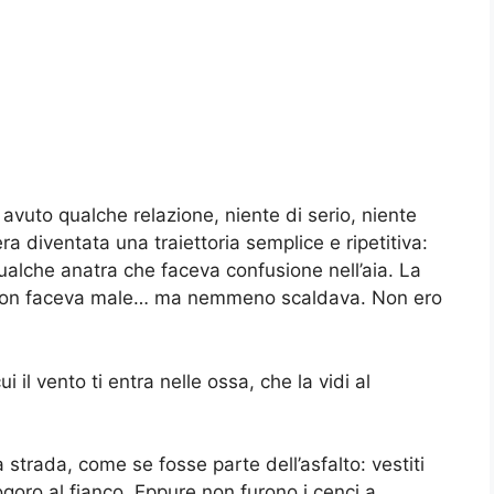
avuto qualche relazione, niente di serio, niente
a diventata una traiettoria semplice e ripetitiva:
 qualche anatra che faceva confusione nell’aia. La
e non faceva male… ma nemmeno scaldava. Non ero
i il vento ti entra nelle ossa, che la vidi al
 strada, come se fosse parte dell’asfalto: vestiti
goro al fianco. Eppure non furono i cenci a