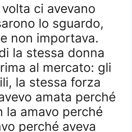
volta ci avevano
sarono lo sguardo,
me non importava.
di la stessa donna
rima al mercato: gli
li, la stessa forza
l’avevo amata perché
n la amavo perché
avo perché aveva