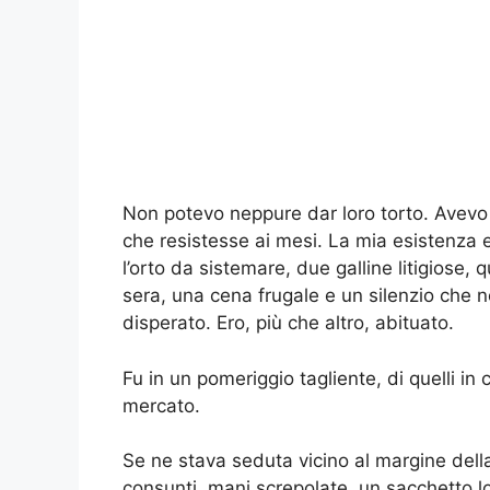
Non potevo neppure dar loro torto. Avevo 
che resistesse ai mesi. La mia esistenza er
l’orto da sistemare, due galline litigiose,
sera, una cena frugale e un silenzio ch
disperato. Ero, più che altro, abituato.
Fu in un pomeriggio tagliente, di quelli in cu
mercato.
Se ne stava seduta vicino al margine della
consunti, mani screpolate, un sacchetto lo