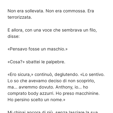
Non era sollevata. Non era commossa. Era
terrorizzata.
E allora, con una voce che sembrava un filo,
disse:
«Pensavo fosse un maschio.»
«Cosa?» sbattei le palpebre.
«Ero sicura,» continuò, deglutendo. «Lo sentivo.
Lo so che avevamo deciso di non scoprirlo,
ma… avremmo dovuto. Anthony, io… ho
comprato body azzurri. Ho preso macchinine.
Ho persino scelto un nome.»
Mi chinai ancora di più, senza lasciare la sua