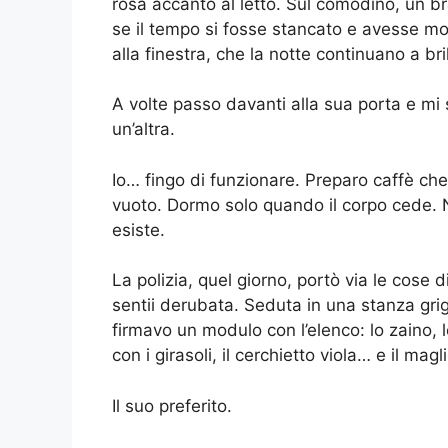
rosa accanto al letto. Sul comodino, un br
se il tempo si fosse stancato e avesse mol
alla finestra, che la notte continuano a b
A volte passo davanti alla sua porta e mi 
un’altra.
Io… fingo di funzionare. Preparo caffè ch
vuoto. Dormo solo quando il corpo cede. N
esiste.
La polizia, quel giorno, portò via le cose di
sentii derubata. Seduta in una stanza grig
firmavo un modulo con l’elenco: lo zaino, l
con i girasoli, il cerchietto viola… e il magl
Il suo preferito.