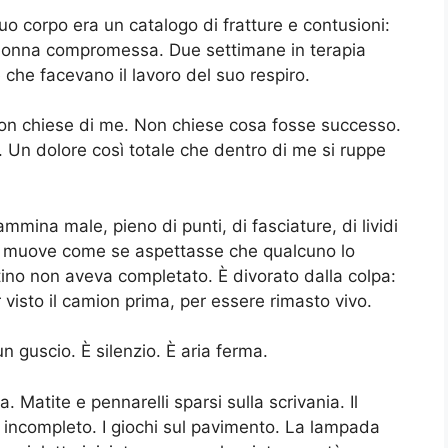
o corpo era un catalogo di fratture e contusioni:
olonna compromessa. Due settimane in terapia
che facevano il lavoro del suo respiro.
 non chiese di me. Non chiese cosa fosse successo.
ò. Un dolore così totale che dentro di me si ruppe
mmina male, pieno di punti, di fasciature, di lividi
i muove come se aspettasse che qualcuno lo
estino non aveva completato. È divorato dalla colpa:
 visto il camion prima, per essere rimasto vivo.
n guscio. È silenzio. È aria ferma.
. Matite e pennarelli sparsi sulla scrivania. Il
 incompleto. I giochi sul pavimento. La lampada