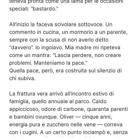
teneva pronta come una lama per le occasioni
speciali: “bastardo.”
All’inizio la faceva scivolare sottovoce. Un
commento in cucina, un mormorio a un parente,
sempre con la scusa di non averlo detto
“davvero”. Io ingoiavo. Mia madre mi ripeteva
come un mantra: “Lascia perdere, non creare
problemi. Manteniamo la pace.”
Quella pace, però, era costruita sul silenzio di
chi subiva.
La frattura vera arrivò all’incontro estivo di
famiglia, quello annuale al parco. Caldo
appiccicoso, odore di carbone, quaranta parenti
e bambini ovunque. Oliver — cinque anni,
energia pura e zucchero nelle vene — correva
con i cugini. A un certo punto inciampò e, senza