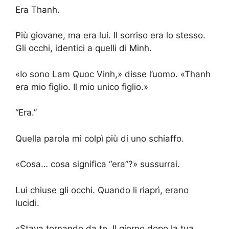
Era Thanh.
Più giovane, ma era lui. Il sorriso era lo stesso.
Gli occhi, identici a quelli di Minh.
«Io sono Lam Quoc Vinh,» disse l’uomo. «Thanh
era mio figlio. Il mio unico figlio.»
“Era.”
Quella parola mi colpì più di uno schiaffo.
«Cosa… cosa significa “era”?» sussurrai.
Lui chiuse gli occhi. Quando li riaprì, erano
lucidi.
«Stava tornando da te. Il giorno dopo la tua