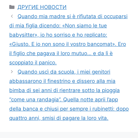
Categories
ДРУГИЕ НОВОСТИ
Quando mia madre si è rifiutata di occuparsi
di mia figlia dicendo: «Non siamo le tue
babysitter», io ho sorriso e ho replicato:
«Giusto. E io non sono il vostro bancomat». Ero
il figlio che pagava il loro mutuo… e da lì è
scoppiato il panico.
Quando uscì da scuola, i miei genitori
abbassarono il finestrino e dissero alla mia
bimba di sei anni di rientrare sotto la pioggia
“come una randagia”. Quella notte aprii l’app
della banca e chiusi per sempre i rubinetti: dopo
quattro anni, smisi di pagare la loro vita.