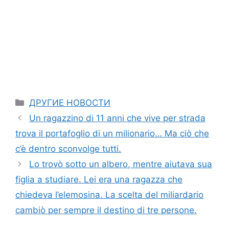
Categories
ДРУГИЕ НОВОСТИ
Un ragazzino di 11 anni che vive per strada
trova il portafoglio di un milionario… Ma ciò che
c’è dentro sconvolge tutti.
Lo trovò sotto un albero, mentre aiutava sua
figlia a studiare. Lei era una ragazza che
chiedeva l’elemosina. La scelta del miliardario
cambiò per sempre il destino di tre persone.