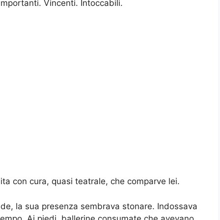
portanti. Vincenti. Intoccabili.
ita con cura, quasi teatrale, che comparve lei.
redde, la sua presenza sembrava stonare. Indossava
 tempo. Ai piedi, ballerine consumate che avevano