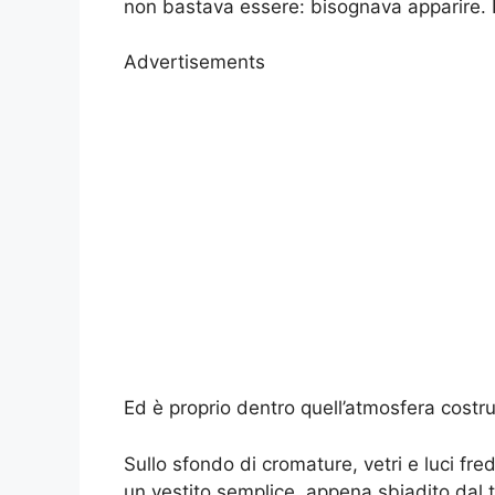
non bastava essere: bisognava apparire. Im
Advertisements
Ed è proprio dentro quell’atmosfera costru
Sullo sfondo di cromature, vetri e luci f
un vestito semplice, appena sbiadito dal