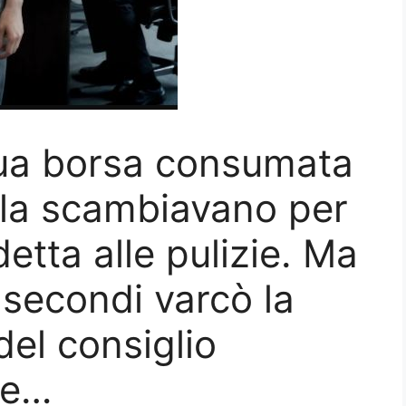
sua borsa consumata
: la scambiavano per
tta alle pulizie. Ma
secondi varcò la
del consiglio
ne…