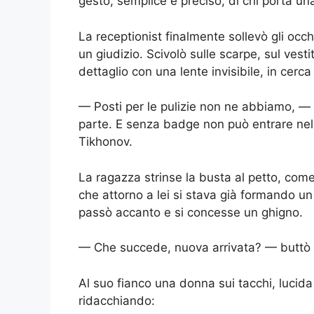
gesto, semplice e preciso, di chi porta un
La receptionist finalmente sollevò gli occh
un giudizio. Scivolò sulle scarpe, sul vesti
dettaglio con una lente invisibile, in cerca
— Posti per le pulizie non ne abbiamo, — ta
parte. E senza badge non può entrare nell’
Tikhonov.
La ragazza strinse la busta al petto, com
che attorno a lei si stava già formando un
passò accanto e si concesse un ghigno.
— Che succede, nuova arrivata? — buttò l
Al suo fianco una donna sui tacchi, lucid
ridacchiando: