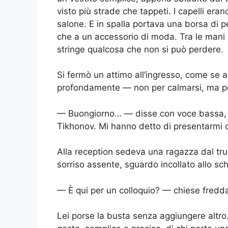
visto più strade che tappeti. I capelli era
salone. E in spalla portava una borsa di pe
che a un accessorio di moda. Tra le mani 
stringe qualcosa che non si può perdere.
Si fermò un attimo all’ingresso, come se av
profondamente — non per calmarsi, ma pe
— Buongiorno… — disse con voce bassa, 
Tikhonov. Mi hanno detto di presentarmi og
Alla reception sedeva una ragazza dal trucc
sorriso assente, sguardo incollato allo s
— È qui per un colloquio? — chiese fredda
Lei porse la busta senza aggiungere altro