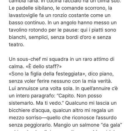
cambia l’aria. In cucina l’acciaio ha un clima suo.
Le padelle sibilano, le comande scorrono, la
lavastoviglie fa un ronzio costante come un
basso continuo. In un angolo hanno messo un
tavolino rotondo per le pause: qui i piatti sono
bianchi, semplici, senza bordi d’oro e senza
teatro.
Un sous-chef mi squadra in un raro attimo di
calma. «È dello staff?»
«Sono la figlia della festeggiata», dico piano,
senza voler ferire nessuno con la mia verità.
Lui annuisce una volta sola. In quell’annuire c’è
un intero paragrafo: “Capito. Non posso
sistemarlo. Ma ti vedo.” Qualcuno mi lascia un
bicchiere d’acqua, qualcun altro mi regala un
mezzo sorriso—quello che riconosce l’assurdo
senza peggiorarlo. Mangio un salmone “da gala”