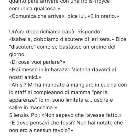
quanto pare arrivare con una Rolls-Royce
comunica qualcosa.»
«Comunica che arriva», dice lui. «E in orario.»
Un’ora dopo richiama papà. Rispondo.
«Isabella, dobbiamo discutere di ieri sera.» Dice
“discutere” come se bastasse un ordine del
giorno.
«Di cosa vuoi parlare?»
«Hai messo in imbarazzo Victoria davanti ai
nostri amici.»
«Ah sì? Mi ha mandato a mangiare in cucina con
lo staff al compleanno di mamma “per le
apparenze”. Io mi sono limitata a… uscire e
salire in macchina.»
Silenzio. Poi: «Non sapevo che l’avesse fatto.»
«E dove pensavi che fossi? Non hai notato che
non ero a nessun tavolo?»