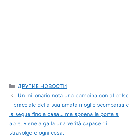
Categories
ДРУГИЕ НОВОСТИ
Un milionario nota una bambina con al polso
il bracciale della sua amata moglie scomparsa e
la segue fino a casa… ma appena la porta si
apre, viene a galla una verità capace di
stravolgere ogni cosa.