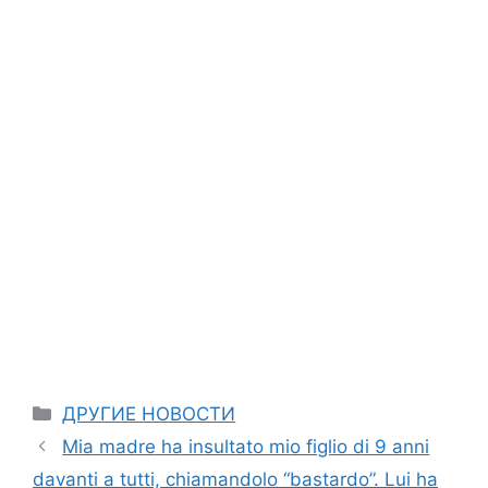
Categories
ДРУГИЕ НОВОСТИ
Mia madre ha insultato mio figlio di 9 anni
davanti a tutti, chiamandolo “bastardo”. Lui ha