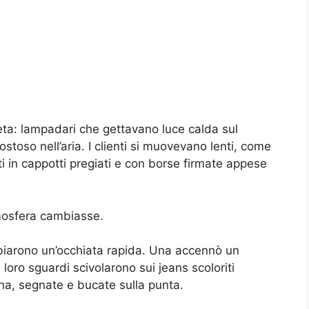
eta: lampadari che gettavano luce calda sul
stoso nell’aria. I clienti si muovevano lenti, come
i in cappotti pregiati e con borse firmate appese
tmosfera cambiasse.
iarono un’occhiata rapida. Una accennò un
 I loro sguardi scivolarono sui jeans scoloriti
ina, segnate e bucate sulla punta.