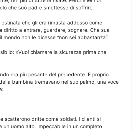
te, ferì più di tutte le risate. Perché lei non
solo che suo padre smettesse di soffrire.
ea ostinata che gli era rimasta addosso come
a diritto a entrare, guardare, sognare. Che sua
il mondo non le dicesse “non sei abbastanza”.
sibilò: «Vuoi chiamare la sicurezza prima che
econdo era più pesante del precedente. E proprio
 della bambina tremavano nel suo palmo, una voce
a:
 scattarono dritte come soldati. I clienti si
a un uomo alto, impeccabile in un completo