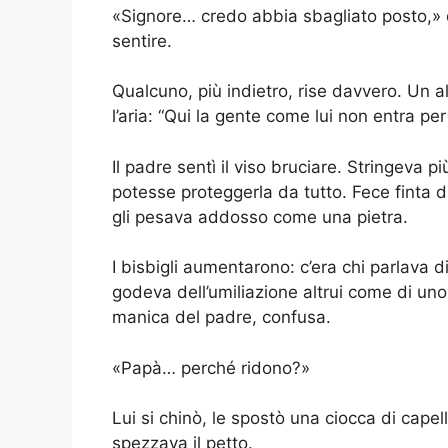
«Signore… credo abbia sbagliato posto,» 
sentire.
Qualcuno, più indietro, rise davvero. Un 
l’aria: “Qui la gente come lui non entra pe
Il padre sentì il viso bruciare. Stringeva p
potesse proteggerla da tutto. Fece finta 
gli pesava addosso come una pietra.
I bisbigli aumentarono: c’era chi parlava di
godeva dell’umiliazione altrui come di uno
manica del padre, confusa.
«Papà… perché ridono?»
Lui si chinò, le spostò una ciocca di capell
spezzava il petto.