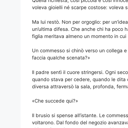
Quella richiesta, così piccola e così innocen
voleva gioielli né scarpe costose: voleva 
Ma lui restò. Non per orgoglio: per un’id
un’ultima difesa. Che anche chi ha poco h
figlia meritava almeno un momento in cui 
Un commesso si chinò verso un collega e 
faccia qualche scenata?»
Il padre sentì il cuore stringersi. Ogni s
quando stava per cedere, quando le dita
diversa attraversò la sala, profonda, ferm
«Che succede qui?»
Il brusio si spense all’istante. Le commesse
voltarono. Dal fondo del negozio avanzav