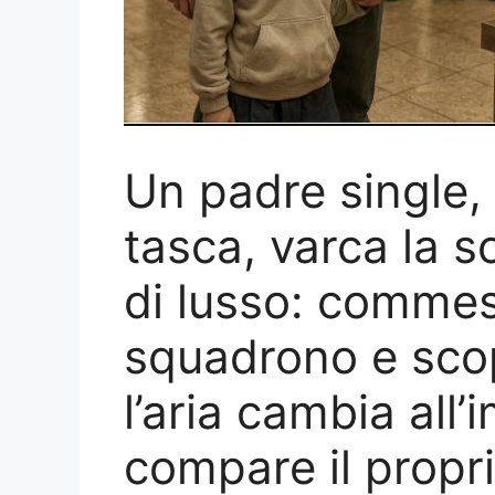
Un padre single, 
tasca, varca la s
di lusso: commess
squadrono e scop
l’aria cambia all
compare il propri