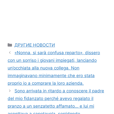
Categories
ДРУГИЕ НОВОСТИ
«Nonna, si sarà confusa reparto», dissero
con un sorriso i giovani impiegati, lanciando
un’occhiata alla nuova collega. Non
immaginavano minimamente che ero stata
proprio io a comprare la loro azienda.
Sono arrivata in ritardo a conoscere il padre
del mio fidanzato perché avevo regalato il
pranzo a un senzatetto affamato… e lui mi
aspettava a capotavola, sorridendo.