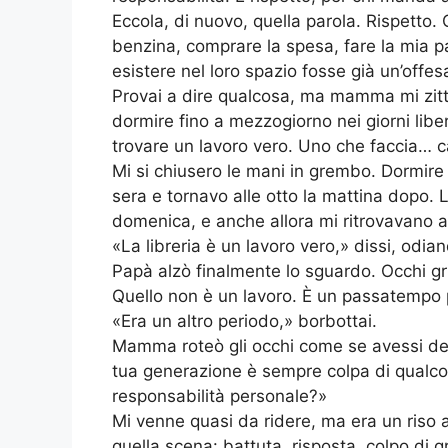
Eccola, di nuovo, quella parola. Rispetto.
benzina, comprare la spesa, fare la mia 
esistere nel loro spazio fosse già un’offes
Provai a dire qualcosa, ma mamma mi zittì
dormire fino a mezzogiorno nei giorni liber
trovare un lavoro vero. Uno che faccia… ca
Mi si chiusero le mani in grembo. Dormire 
sera e tornavo alle otto la mattina dopo. L
domenica, e anche allora mi ritrovavano 
«La libreria è un lavoro vero,» dissi, odi
Papà alzò finalmente lo sguardo. Occhi gr
Quello non è un lavoro. È un passatempo pa
«Era un altro periodo,» borbottai.
Mamma roteò gli occhi come se avessi det
tua generazione è sempre colpa di qualcos
responsabilità personale?»
Mi venne quasi da ridere, ma era un riso
quella scena: battuta, risposta, colpo di 