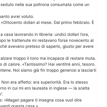
o, seduto nella sua poltrona consumata come un
anto avrei voluto.
 «Ottocento dollari al mese. Dal primo febbraio. È
casa lavorando in libreria: undici dollari l’ora,
po le trattenute mi restavano forse novecento al
hé avevano preteso di saperlo, giusto per avere
 alzare troppo il tono ma incapace di restare muta.
di calore. «Tantissimo? Hai ventitré anni, tesoro.
tiene. Noi siamo già fin troppo generosi a lasciarti
. Non era affetto: era superiorità. Era lo stesso
o in cui mi ero laureata in inglese — la scelta
”.
 «Magari pagare ti insegna cosa vuol dire
avanti questa casa.»