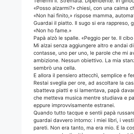
Tenermi lì. Stremata. Dipendente. In ginoc
«Posso alzarmi?» chiesi, con una calma ch
«Non hai finito,» rispose mamma, automat
Guardai il piatto. Il sugo si era rappreso,
«Non ho fame.»
Papà alzò le spalle. «Peggio per te. Il cib
Mi alzai senza aggiungere altro e andai d
contasse, uno per uno, le parole che mi 
ambizione. Nessun obiettivo. La mia stanza
sembrò una cella.
E allora il pensiero attecchì, semplice e 
Restai sveglia per ore, ad ascoltare la c
sbatteva piatti e si lamentava, papà davan
che metteva musica mentre studiava e par
eppure improvvisamente estranei.
Quando tutto tacque e sentii papà russare i
guardai davvero intorno: i miei libri, i vesti
pareti. Non era tanto, ma era mio. E la co