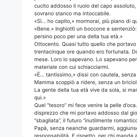
cucito addosso il ruolo del capo assolut
sovrano stanco ma intoccabile.
«Sì… ho capito,» mormorai, più piano di qu
«Bene.» Inghiottì un boccone e sentenziò:
persino poco per una della tua età.»
Ottocento. Quasi tutto quello che portavo a 
trentacinque ore quando ero fortunata. Do
mese. Loro lo sapevano. Lo sapevano perc
materiale con cui schiacciarmi.
«È… tantissimo,» dissi con cautela, senza
Mamma scoppiò a ridere, senza un briciolo 
La gente della tua età vive da sola, si man
qui.»
Quel “tesoro” mi fece venire la pelle d’oca
disprezzo che mi portavo addosso dal giorn
“sbagliata”, il futuro “inutilmente romantico
Papà, senza neanche guardarmi, aggiunse:
responsabilità. E rispetto, per chi manda 