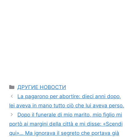
Categories
ДРУГИЕ НОВОСТИ
La pagarono per abortire: dieci anni dopo,
lei aveva in mano tutto ciò che lui aveva perso.
Dopo il funerale di mio marito, mio figlio mi
portò ai margini della città e mi disse: «Scendi
qui»… Ma ignorava il segreto che portava già