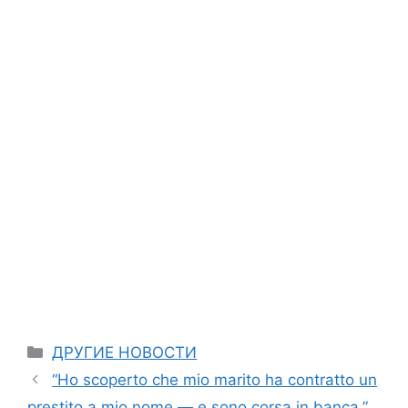
Categories
ДРУГИЕ НОВОСТИ
“Ho scoperto che mio marito ha contratto un
prestito a mio nome — e sono corsa in banca.”