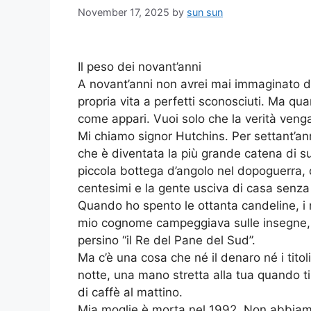
November 17, 2025
by
sun sun
Il peso dei novant’anni
A novant’anni non avrei mai immaginato di
propria vita a perfetti sconosciuti. Ma qua
come appari. Vuoi solo che la verità venga 
Mi chiamo signor Hutchins. Per settant’ann
che è diventata la più grande catena di s
piccola bottega d’angolo nel dopoguerra,
centesimi e la gente usciva di casa senza
Quando ho spento le ottanta candeline, i no
mio cognome campeggiava sulle insegne, s
persino “il Re del Pane del Sud”.
Ma c’è una cosa che né il denaro né i titol
notte, una mano stretta alla tua quando t
di caffè al mattino.
Mia moglie è morta nel 1992. Non abbiamo