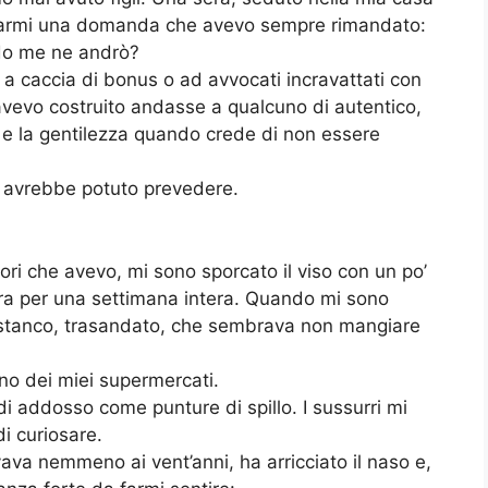
a farmi una domanda che avevo sempre rimandato:
ndo me ne andrò?
 a caccia di bonus o ad avvocati incravattati con
e avevo costruito andasse a qualcuno di autentico,
 e la gentilezza quando crede di non essere
 avrebbe potuto prevedere.
ogori che avevo, mi sono sporcato il viso con un po’
tura per una settimana intera. Quando mi sono
stanco, trasandato, che sembrava non mangiare
uno dei miei supermercati.
i addosso come punture di spillo. I sussurri mi
di curiosare.
ava nemmeno ai vent’anni, ha arricciato il naso e,