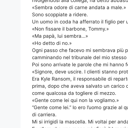
rivolgendosi alla collega, ha detto abbast
«Sembra odore di carne andata a male.»
Sono scoppiate a ridere.
Un uomo in coda ha afferrato il figlio per u
«Non fissare il barbone, Tommy.»
«Ma papà, lui sembra…»
«Ho detto di no.»
Ogni passo che facevo mi sembrava più p
camminando nel tribunale del mio stesso
Poi sono arrivate le parole che mi hanno fe
«Signore, deve uscire. I clienti stanno pr
Era Kyle Ransom, il responsabile di repar
prima, dopo che aveva salvato un carico 
come qualcosa da togliere di mezzo.
«Gente come lei qui non la vogliamo.»
“Gente come lei.” Io ero l’uomo grazie al q
di carriera.
Mi si irrigidì la mascella. Mi voltai per 