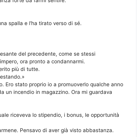
anza forte da farmi sentire:
na spalla e l’ha tirato verso di sé.
esante del precedente, come se stessi
 impero, ora pronto a condannarmi.
rito più di tutte.
otestando.»
to. Ero stato proprio io a promuoverlo qualche anno
da un incendio in magazzino. Ora mi guardava
uale riceveva lo stipendio, i bonus, le opportunità
andarmene. Pensavo di aver già visto abbastanza.