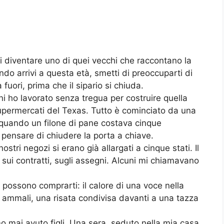
 diventare uno di quei vecchi che raccontano la
ndo arrivi a questa età, smetti di preoccuparti di
fuori, prima che il sipario si chiuda.
i ho lavorato senza tregua per costruire quella
upermercati del Texas. Tutto è cominciato da una
 quando un filone di pane costava cinque
 pensare di chiudere la porta a chiave.
stri negozi si erano già allargati a cinque stati. Il
ui contratti, sugli assegni. Alcuni mi chiamavano
i possono comprarti: il calore di una voce nella
i ammali, una risata condivisa davanti a una tazza
 mai avuto figli. Una sera, seduto nella mia casa