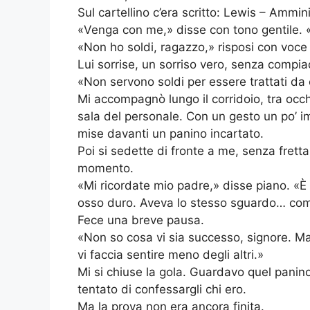
Sul cartellino c’era scritto: Lewis – Ammini
«Venga con me,» disse con tono gentile.
«Non ho soldi, ragazzo,» risposi con voce
Lui sorrise, un sorriso vero, senza compi
«Non servono soldi per essere trattati d
Mi accompagnò lungo il corridoio, tra occh
sala del personale. Con un gesto un po’ i
mise davanti un panino incartato.
Poi si sedette di fronte a me, senza fretta
momento.
«Mi ricordate mio padre,» disse piano. «È
osso duro. Aveva lo stesso sguardo… come 
Fece una breve pausa.
«Non so cosa vi sia successo, signore. Ma
vi faccia sentire meno degli altri.»
Mi si chiuse la gola. Guardavo quel panin
tentato di confessargli chi ero.
Ma la prova non era ancora finita.