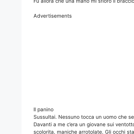
Fu allora che una mano mi sfiorò il braccio
Advertisements
Il panino
Sussultai. Nessuno tocca un uomo che sem
Davanti a me c’era un giovane sui ventotto
scolorita, maniche arrotolate. Gli occhi st