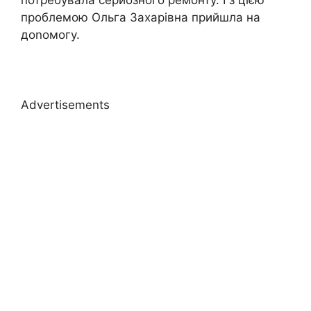
потребувала серйозного ремонту. І з цією
проблемою Ольга Захарівна прийшла на
доnомогу.
Advertisements