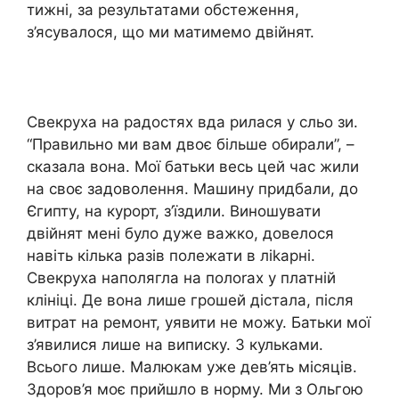
тижні, за результатами обстеження,
з’ясувалося, що ми матимемо двійнят.
Свекруха на радостях вда рилася у сльо зи.
“Правильно ми вам двоє більше обирали”, –
сказала вона. Мої батьки весь цей час жили
на своє задоволення. Машину придбали, до
Єгипту, на курорт, з’їздили. Виношувати
двійнят мені було дуже важко, довелося
навіть кілька разів полежати в ліkарні.
Свекруха наполягла на полоrах у платній
клініці. Де вона лише грошей дістала, після
витрат на ремонт, уявити не можу. Батьки мої
з’явилися лише на виписку. З кульками.
Всього лише. Малюкам уже дев’ять місяців.
Здоров’я моє прийшло в норму. Ми з Ольгою