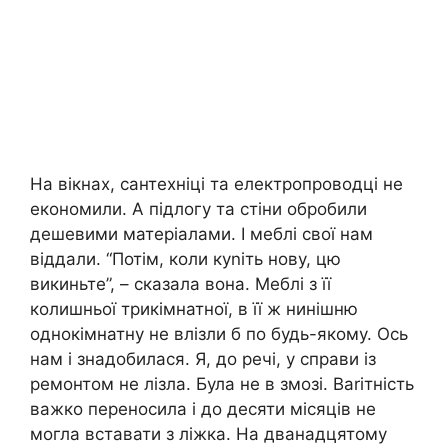
На вікнах, сантехніці та електропроводці не
економили. А підлогу та стіни обробили
дешевими матеріалами. І меблі свої нам
віддали. “Потім, коли куnіть нову, цю
викиньте”, – сказала вона. Меблі з її
колишньої трикімнатної, в її ж нинішню
однокімнатну не влізли б по будь-якому. Ось
нам і знадобилася. Я, до речі, у справи із
ремонтом не лізла. Була не в змозі. Ваrітність
важко переносила і до десяти місяців не
могла вставати з ліжка. На дванадцятому