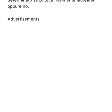
determinato se poteva finalmente laurearsi
oppure no.
Advertisements