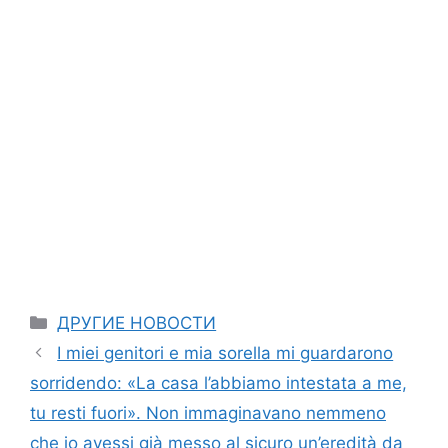
Categories
ДРУГИЕ НОВОСТИ
I miei genitori e mia sorella mi guardarono
sorridendo: «La casa l’abbiamo intestata a me,
tu resti fuori». Non immaginavano nemmeno
che io avessi già messo al sicuro un’eredità da