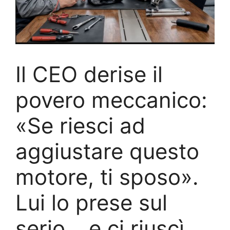
Il CEO derise il
povero meccanico:
«Se riesci ad
aggiustare questo
motore, ti sposo».
Lui lo prese sul
serio… e ci riuscì.