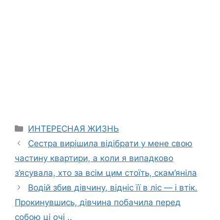
Categories
ИНТЕРЕСНАЯ ЖИЗНЬ
Сестра вирішила відібрати у мене свою
частину квартири, а коли я випадково
з’ясувала, хто за всім цим стоїть, скам’яніла
Водій збив дівчину, відніс її в ліс — і втік.
Прокинувшись, дівчина побачила перед
собою ці очі ..