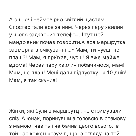
А очі, очі неймовірно світлий щастям.
Спостерігали все за ним. Через пару хвилин
у нього задзвонив телефон. І тут цей
мандрівник почав говорити.А вся маршрутка
завмерла в очікуванні …- Мам, ти чуєш, не
плач ?! Мам, я приїхав, чуєш! Я вже майже
вдома! Через пару хвилин побачимося, мам!
Мам, не плач! Мені дали відпустку на 10 днів!
Мам, я так скучив!
Жінки, які були в маршрутці, не стримували
сліз. А юнак, поринувши з головою в розмову
з мамою, навіть і не бачив цього всього.І в
той час кожен розумів, що, з огляду на той