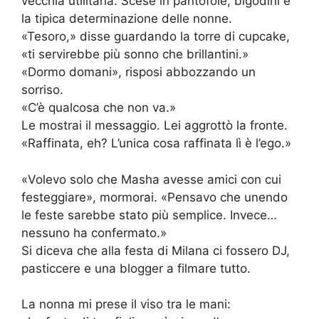
vecchia utilitaria. Scese in pantofole, bigodini e
la tipica determinazione delle nonne.
«Tesoro,» disse guardando la torre di cupcake,
«ti servirebbe più sonno che brillantini.»
«Dormo domani», risposi abbozzando un
sorriso.
«C’è qualcosa che non va.»
Le mostrai il messaggio. Lei aggrottò la fronte.
«Raffinata, eh? L’unica cosa raffinata lì è l’ego.»
«Volevo solo che Masha avesse amici con cui
festeggiare», mormorai. «Pensavo che unendo
le feste sarebbe stato più semplice. Invece…
nessuno ha confermato.»
Si diceva che alla festa di Milana ci fossero DJ,
pasticcere e una blogger a filmare tutto.
La nonna mi prese il viso tra le mani: