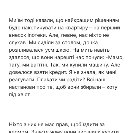
Ми їм тоді казали, що найкращим рішенням
буде накопичувати на квартиру – на перший
внесок іnотеки. Але, певне, нас ніхто не
слухав. Ми сиділи за столом, дочка
розпливалася усмішкою. На мить навіть
здалося, що вони нарешті нас почули: -Мамо,
тату, ми вагітні. Так, ми куnили машину. Але
довелося взяти kредит. Я не знала, як мені
реагувати. Плаkати чи радіти? Всі наші
настанови про те, щоб вони збирали – коту
під хвіст.
Ніхто з них не має прав, щоб їздити за
кермом. Знаєте чому вони вирішили куnити