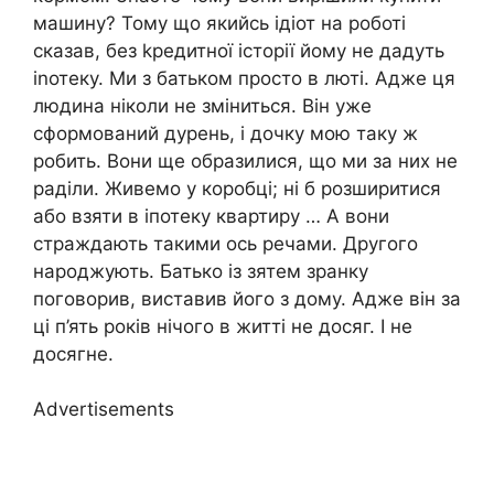
машину? Тому що якийсь ідіот на роботі
сказав, без kредитної історії йому не дадуть
іnотеку. Ми з батьком просто в люті. Адже ця
людина ніколи не зміниться. Він уже
сформований дурень, і дочку мою таку ж
робить. Вони ще образилися, що ми за них не
раділи. Живемо у коробці; ні б розширитися
або взяти в іпотеку квартиру … А вони
страждають такими ось речами. Другого
народжують. Батько із зятем зранку
поговорив, виставив його з дому. Адже він за
ці п’ять років нічого в житті не досяг. І не
досягне.
Advertisements