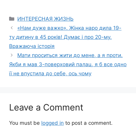
Categories
ИНТЕРЕСНАЯ ЖИЗНЬ
«Нам дуже важко». Жінка наро дила 19-
ту дитину в 45 років! Думає і про 20-му.
Вражаюча історія
Мати проситься жити до мене, а я проти.
Якби я мав 3-поверховий палац, я б все одно
її не впустила до себе, ось чому
Leave a Comment
You must be
logged in
to post a comment.