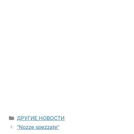
Categories
ДРУГИЕ НОВОСТИ
“Nozze spezzate”