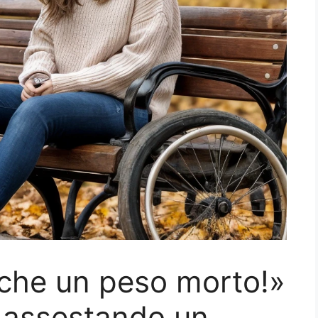
 che un peso morto!»
, assestando un