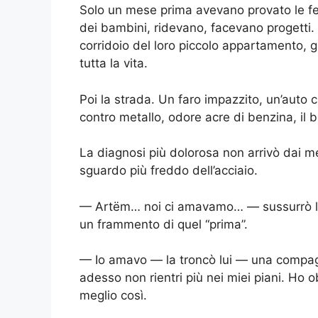
Solo un mese prima avevano provato le fed
dei bambini, ridevano, facevano progetti. 
corridoio del loro piccolo appartamento, g
tutta la vita.
Poi la strada. Un faro impazzito, un’auto 
contro metallo, odore acre di benzina, il b
La diagnosi più dolorosa non arrivò dai m
sguardo più freddo dell’acciaio.
— Artëm… noi ci amavamo… — sussurrò lei,
un frammento di quel “prima”.
— Io amavo — la troncò lui — una compagna
adesso non rientri più nei miei piani. Ho ob
meglio così.