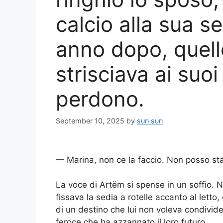
calcio alla sua se
anno dopo, quel
strisciava ai suo
perdono.
September 10, 2025
by
sun sun
— Marina, non ce la faccio. Non posso st
La voce di Artëm si spense in un soffio. N
fissava la sedia a rotelle accanto al letto
di un destino che lui non voleva condivi
feroce che ha azzannato il loro futuro.