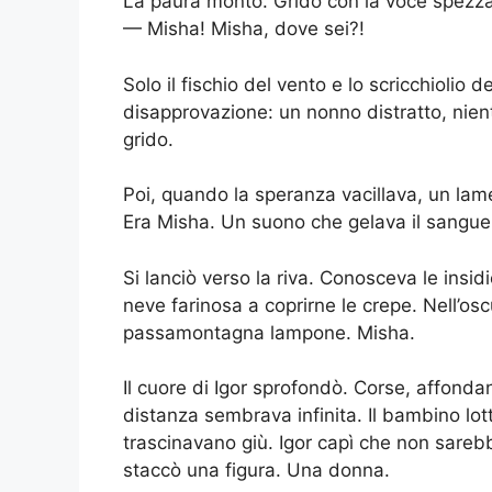
La paura montò. Gridò con la voce spezza
— Misha! Misha, dove sei?!
Solo il fischio del vento e lo scricchiolio 
disapprovazione: un nonno distratto, nient
grido.
Poi, quando la speranza vacillava, un lamen
Era Misha. Un suono che gelava il sangue
Si lanciò verso la riva. Conosceva le insid
neve farinosa a coprirne le crepe. Nell’oscu
passamontagna lampone. Misha.
Il cuore di Igor sprofondò. Corse, affon
distanza sembrava infinita. Il bambino lott
trascinavano giù. Igor capì che non sarebbe
staccò una figura. Una donna.