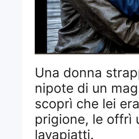
Una donna strapp
nipote di un mag
scoprì che lei er
prigione, le offr
lavapiatti.