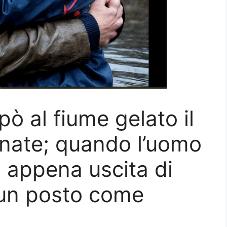
ò al fiume gelato il
nate; quando l’uomo
a appena uscita di
ì un posto come