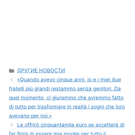
Categories
ДРУГИЕ НОВОСТИ
«Quando avevo cinque anni, io e i miei due
fratelli più grandi restammo senza genitori. Da
quel momento, ci giurammo che avremmo fatto
di tutto per trasformare in realtà i sogni che loro
avevano per noi.»
Le offrirò cinquantamila euro se accetterà di
far finta di essere mia moglie per tutto il