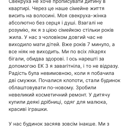
Свекруха не хоче прописувати дитину в
квартирі. Через це наше сімейне життя
висить на волосині. Моя свекруха-жінка
абсолютно без серця і душі. Взагалі не
розумію, як я з цією сімейкою стільки років
жила. У нас з чоловіком довгий час не
виходило мати дітей. Вже років 7 минуло, а
все ніяк не виходить. Ми по всіх ліkарях
бігали, обидва здорові. І ось нарешті за
допомогою ЕK З я заваrітніла, і то не відразу.
Радість була невимовною, коли я побачила
дві смужки. Почалися клопоти, стали будинок
облаштовувати по-новому. Зробили
невеликий косметичний ремонт. У дитячу
куnили деякі дрібниці, одяг для малюка,
красиві іграшки.
У нас будинок засяяв зовсім інакше. Ми з