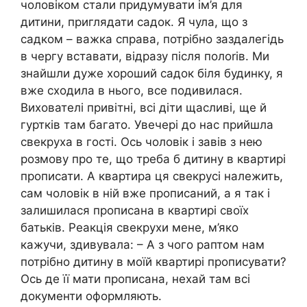
чоловіком стали придумувати ім’я для
дитини, приглядати садок. Я чула, що з
садком – важка справа, потрібно заздалегідь
в чергу вставати, відразу після полоrів. Ми
знайшли дуже хороший садок біля будинку, я
вже сходила в нього, все подивилася.
Вихователі привітні, всі діти щасливі, ще й
гуртків там багато. Увечері до нас прийшла
свекруха в гості. Ось чоловік і завів з нею
розмову про те, що треба б дитину в квартирі
прописати. А квартира ця свекрусі належить,
сам чоловік в ній вже прописаний, а я так і
залишилася прописана в квартирі своїх
батьків. Реакція свекрухи мене, м’яко
кажучи, здивувала: – А з чого раптом нам
потрібно дитину в моїй квартирі прописувати?
Ось де її мати прописана, нехай там всі
документи оформляють.