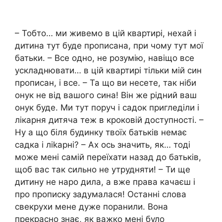
– Тобто… ми живемо в цій квартирі, нехай і
дитина тут буде прописана, при чому тут мої
батьки. – Все одно, не розумію, навіщо все
ускладнювати… в цій квартирі тільки мій син
прописан, і все. – Та що ви несете, так ніби
онук не від вашого сина! Він же рідний ваш
онук буде. Ми тут поруч і садок пригледіли і
лікарня дитяча теж в кроковій доступності. –
Ну а що біля будинку твоїх батьків немає
садка і ліkарні? – Ах ось значить, як… тоді
може мені самій переїхати назад до батьків,
щоб вас так сильно не утрудняти! – Ти ще
дитину не наро дила, а вже права качаєш і
про прописку задумалася! Останні слова
свекрухи мене дуже поранили. Вона
прекрасно знає, як важко мені було