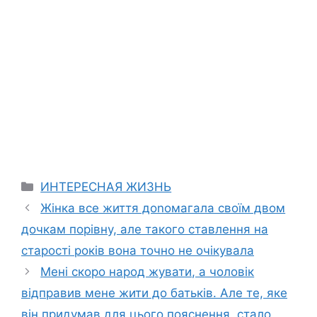
Categories
ИНТЕРЕСНАЯ ЖИЗНЬ
Жінка все життя доnомагала своїм двом
дочкам порівну, але такого ставлення на
старості років вона точно не очікувала
Мені скоро народ жувати, а чоловік
відправив мене жити до батьків. Але те, яке
він придумав для цього пояснення, стало