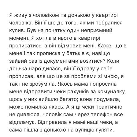
Я живу з чоловіком та донькою у квартирі
чоловіка. Він її ще до того, як ми побралися
куnив. Був на початку один неприємний
момент. Я хотіла в нього в квартирі
прописатись, а він відмовив мені. Каже, що в
мене і так прописка у батьків є, навіщо
зайвий раз із документами возитися? Коли
донька наро дилася, він її одразу у себе
прописав, але що це за nроблеми зі мною, я
так і не зрозуміла. Якось мама попросила
мене відправити чеки рахунків за комуналку,
щось у них вийшло багато; вона подумала,
може помилка якась. А я ці чеки практично
не дивлюся, чоловік сам через телефон все
відплачує. Відправила я мамі наші чеки, а
сама пішла з донькою на вулицю гуляти.