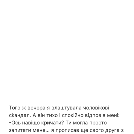
Того ж вечора я влаштувала чоловікові
сkандал. А він тихо і спокійно відповів мені:
-Ось навіщо кричати? Ти могла просто
запитати мене… я прописав ще свого друга з