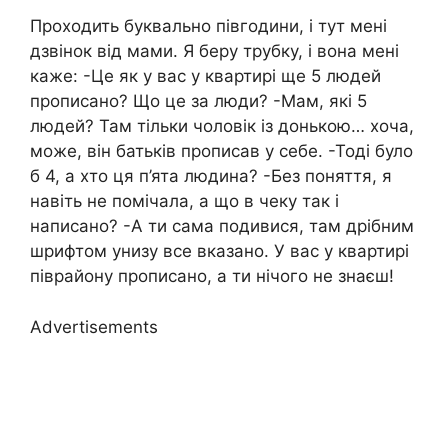
Проходить буквально півгодини, і тут мені
дзвінок від мами. Я беру трубку, і вона мені
каже: -Це як у вас у квартирі ще 5 людей
прописано? Що це за люди? -Мам, які 5
людей? Там тільки чоловік із донькою… хоча,
може, він батьків прописав у себе. -Тоді було
б 4, а хто ця п’ята людина? -Без поняття, я
навіть не помічала, а що в чеку так і
написано? -А ти сама подивися, там дрібним
шрифтом унизу все вказано. У вас у квартирі
піврайону прописано, а ти нічого не знаєш!
Advertisements