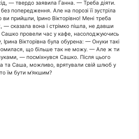
ід, — твердо заявила Ганна. — Треба діяти.
без попередження. Але на порозі її зустріла
о ви прийшли, Ірино Вікторівно! Мені треба
ж, — сказала вона і стрімко пішла, не давши
та Сашко провели час у кафе, насолоджуючись
Ірина Вікторівна була обурена: — Онуки такі
втомилася, що більше так не можу. — Але ж ти
нуками, — посміхнувся Сашко. Після цього
на та Саша, можливо, врятували свій шлюб у
рто їм бути м’якшим?