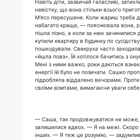
Навіть діти, зазвичай галасливі, затих
невістку, що вона стільки всього приг
М’ясо пересушене. Коли жариш треба д
набагато краще, — пояснювала вона, р
пішла пізно, а коли за нею зачинилися 
купили квартиру в будинку по сусідству
пошкодували. Свекруха часто заходил
«йшла повз». Їй хотілося бачитись з он
Мені з ними важко, роки даються взнак
енергії їй було не позичати. Сашко про
підробляла віддалено вечорами. Проте І
своїми візитами, вимагаючи уваги себе
— Саша, так продовжуватися не може, 
залишилися вдвох. — Я на межі. Скоро п
інших. — Я теж це розумію, — задумли