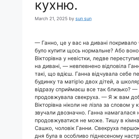
кухню.
March 21, 2025
by
sun sun
— Ганно, це у вас на дивані покривало
було купити щось нормальне? Або воно
Вікторівна у невістки, ледве переступи
на дивані, — невпевнено відповіла Га
такі, що вдієш. Ганна відчувала себе 
будинку та матір’ю двох дітей, а школ
відразу сприймаєш все так близько? 
продовжувала свекруха. — Я ж вам доб
Вікторівна ніколи не лізла за словом у
звучали двозначно. Ганна намагалася н
продовжуватися не може. Тишу в кімна
Сашко, чоловік Ганни. Свекруха першою 
дня була в особливо піднесеному настр