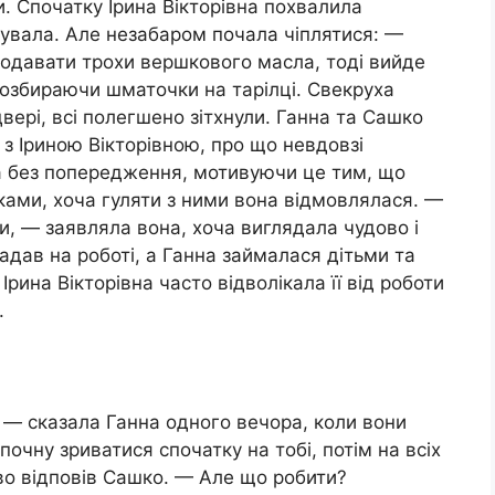
ли. Спочатку Ірина Вікторівна похвалила
отувала. Але незабаром почала чіплятися: —
одавати трохи вершкового масла, тоді вийде
озбираючи шматочки на тарілці. Свекруха
двері, всі полегшено зітхнули. Ганна та Сашко
 з Іриною Вікторівною, про що невдовзі
а без попередження, мотивуючи це тим, що
уками, хоча гуляти з ними вона відмовлялася. —
и, — заявляла вона, хоча виглядала чудово і
падав на роботі, а Ганна займалася дітьми та
рина Вікторівна часто відволікала її від роботи
.
— сказала Ганна одного вечора, коли вони
очну зриватися спочатку на тобі, потім на всіх
во відповів Сашко. — Але що робити?