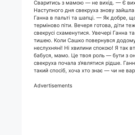
Сваритись з мамою — не вихід. — Є вих
Наступного дня свекруха знову зайшла 
Ганна в пальті та шапці. — Як добре, щ
терміново піти. Вечеря готова, діти те
свекрусі схаменутися. Увечері Ганна 
тишею. Коли Сашко повернувся додому, 
неслухняні! Ні хвилини спокою! Я так 
бабуся, мамо. Це твоя роль — бути з о
свекруха почала з’являтися рідше. Ган
такий спосіб, хоча хто знає — чи не ва
Advertisements