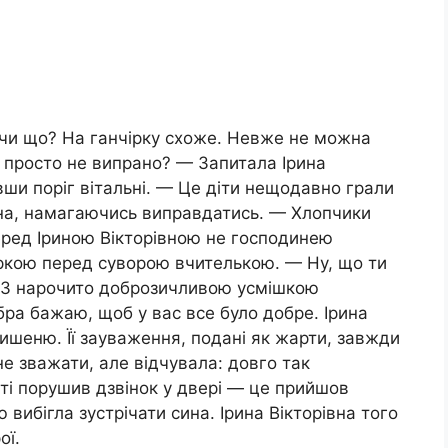
 чи що? На ганчірку схоже. Невже не можна
 просто не випрано? — Запитала Ірина
вши поріг вітальні. — Це діти нещодавно грали
нна, намагаючись виправдатись. — Хлопчики
перед Іриною Вікторівною не господинею
яркою перед суворою вчителькою. — Ну, що ти
— З нарочито доброзичливою усмішкою
ра бажаю, щоб у вас все було добре. Ірина
 кишеню. Її зауваження, подані як жарти, завжди
е зважати, але відчувала: довго так
ті порушив дзвінок у двері — це прийшов
вибігла зустрічати сина. Ірина Вікторівна того
ої.