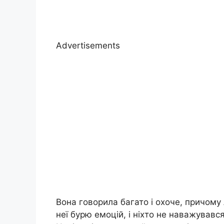
Advertisements
Вона говорила багато і охоче, причому
неї бурю емоцій, і ніхто не наважувавс