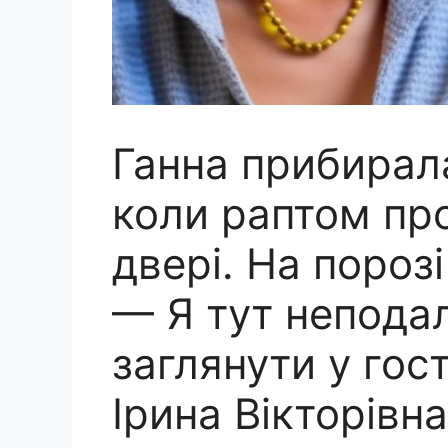
Ганна прибирала
коли раптом про
двері. На пороз
— Я тут неподал
заглянути у гос
Ірина Вікторівн