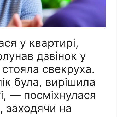
ся у квартирі,
лунав дзвінок у
і стояла свекруха.
ік була, вирішила
ті, — посміхнулася
а, заходячи на